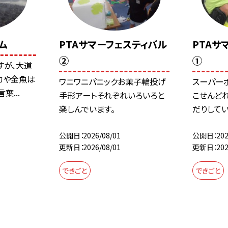
ム
PTAサマーフェスティバル
PTAサ
②
①
すが、大道
カや金魚は
ワニワニパニックお菓子輪投げ
スーパー
葉...
手形アートそれぞれいろいろと
こせんど
楽しんでいます。
だりしてい
公開日
2026/08/01
公開日
202
更新日
2026/08/01
更新日
202
できごと
できごと