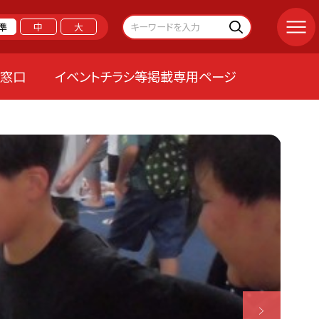
準
中
大
る窓口
イベントチラシ等掲載専用ページ