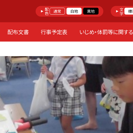
配色
文字
通常
白地
黒地
標
配布文書
行事予定表
いじめ・体罰等に関す