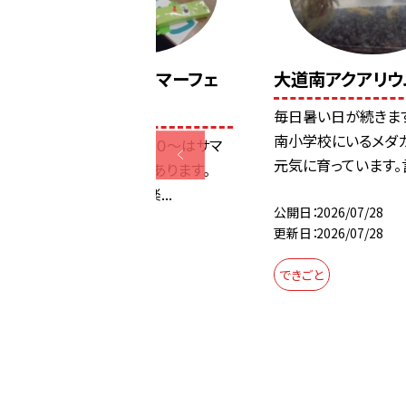
今週土曜日はサマーフェ
大道南アクアリウ
スティバルです！
毎日暑い日が続きま
南小学校にいるメダ
８月１日（土）１５：００～はサマ
元気に育っています。言
ーフェスティバルがあります。
PTAのみなさんが楽...
公開日
2026/07/28
更新日
2026/07/28
公開日
2026/07/28
更新日
2026/07/28
できごと
できごと