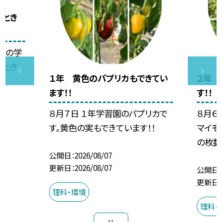
うとき
総合の学
うとき
１年 黄色のパプリカもできてい
２年 
ます！！
す！！
８月７日 １年学習園のパプリカで
８月６
す。黄色の実もできています！！
マイモ
の枚数
公開日
2026/08/07
更新日
2026/08/07
公開日
更新日
理科・環境
理科・