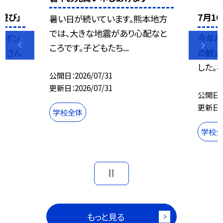
遊び」
7月1
暑い日が続いています。熊本地方
では、大きな地震があり心配なと
ャボン
今年度
ころです。子どもたち...
くさん
の観点
した。校
公開日
2026/07/31
更新日
2026/07/31
公開日
更新日
学校全体
学校
もっと見る