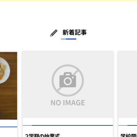
新着記事
２学期の始業式
学校閉