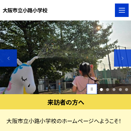
大阪市立小路小学校
1
2
3
4
5
来訪者の方へ
大阪市立小路小学校のホームページへようこそ！