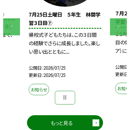
７月２
⑧
7月25日土曜日 ５年生 林間学
学習（
習３日目⑦
きまし
１５時
まで、
帰校式子どもたちは、この３日間
目の休
の経験でさらに成長しました。楽し
ア）に到
い思い出とともに...
公開日
公開日
2026/07/25
更新日
更新日
2026/07/25
お知ら
お知らせ
もっと見る