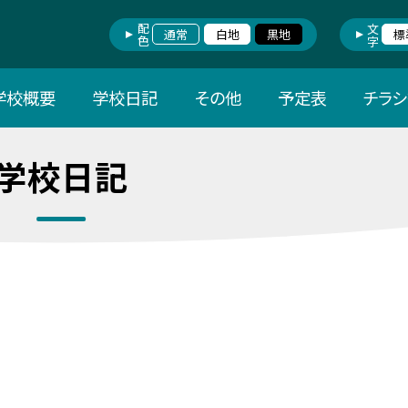
配色
文字
通常
白地
黒地
標
学校概要
学校日記
その他
予定表
チラ
学校日記