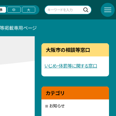
準
中
大
シ等掲載専用ページ
大阪市の相談等窓口
いじめ・体罰等に関する窓口
カテゴリ
お知らせ