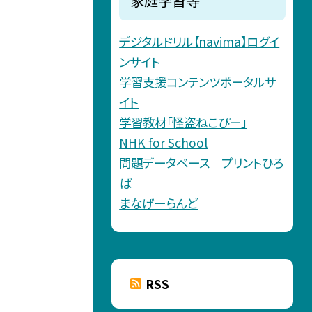
家庭学習等
デジタルドリル【navima】ログイ
ンサイト
学習支援コンテンツポータルサ
イト
学習教材「怪盗ねこぴー」
NHK for School
問題データベース プリントひろ
ば
まなげーらんど
RSS