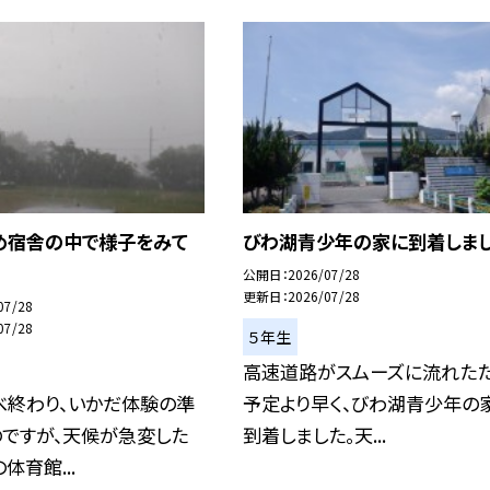
め宿舎の中で様子をみて
びわ湖青少年の家に到着しま
公開日
2026/07/28
更新日
2026/07/28
07/28
07/28
５年生
高速道路がスムーズに流れたた
べ終わり、いかだ体験の準
予定より早く、びわ湖青少年の
のですが、天候が急変した
到着しました。天...
体育館...