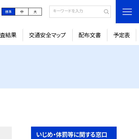
標準
中
大
調査結果
交通安全マップ
配布文書
予定表
いじめ・体罰等に関する窓口