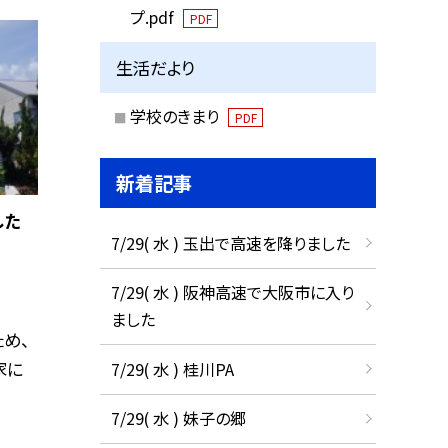
プ.pdf
PDF
生活だより
学校のきまり
PDF
新着記事
した
7/29( 水 ) 玉出で高速を降りました
7/29( 水 ) 阪神高速で大阪市に入り
ました
め、
家に
7/29( 水 ) 桂川PA
7/29( 水 ) 妹子の郷