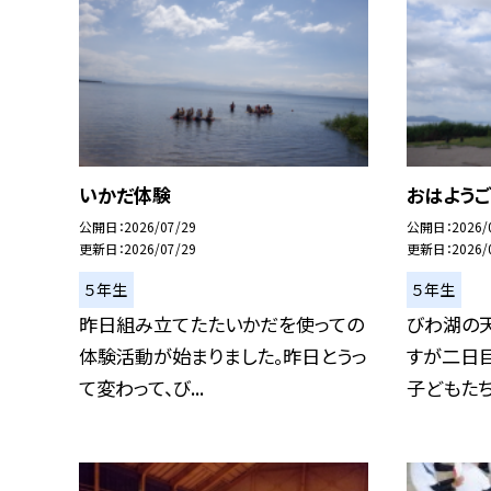
いかだ体験
おはよう
公開日
2026/07/29
公開日
2026/
更新日
2026/07/29
更新日
2026/
５年生
５年生
昨日組み立てたたいかだを使っての
びわ湖の
体験活動が始まりました。昨日とうっ
すが二日
て変わって、び...
子どもたちは