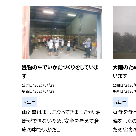
建物の中でいかだづくりをしていま
大雨のた
す
います
公開日
2026/07/28
公開日
2026/
更新日
2026/07/28
更新日
2026/
５年生
５年生
雨と雷はましになってきましたが、油
昼食を食
断ができないため、安全を考えて倉
備をした
庫の中でいかだ...
ため宿舎の