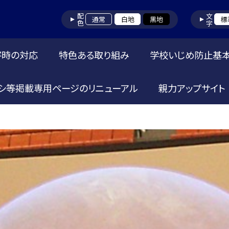
配色
文字
通常
白地
黒地
標
害時の対応
特色ある取り組み
学校いじめ防止基
シ等掲載専用ページのリニューアル
親力アップサイト