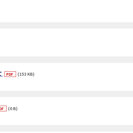
て
(153 KB)
PDF
(0 B)
DF