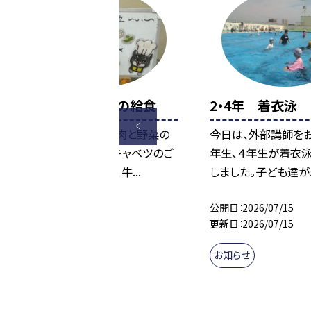
7月15日 今日の給食
2・4年 着衣泳
今日の給食は、「豚肉と野菜の
今日は、外部講師をお
煮もの、ひじき豆、キャベツのご
年生、４年生が着衣
まみそ焼き、ごはん、牛...
しました。子ども達が着
公開日
2026/07/15
公開日
2026/07/15
更新日
2026/07/15
更新日
2026/07/15
お知らせ
お知らせ