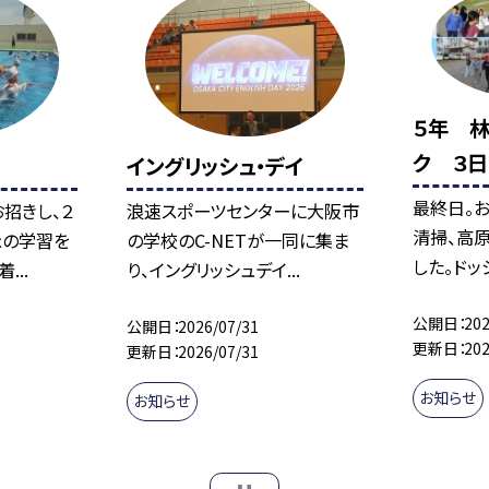
５年 
ク ３
イングリッシュ・デイ
最終日。
招きし、２
浪速スポーツセンターに大阪市
清掃、高
泳の学習を
の学校のC-NETが一同に集ま
した。ドッ
...
り、イングリッシュデイ...
公開日
202
公開日
2026/07/31
更新日
202
更新日
2026/07/31
お知らせ
お知らせ