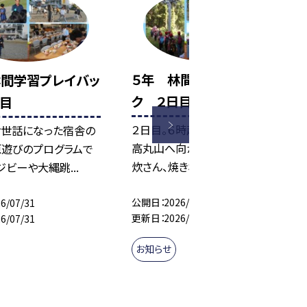
５年 林間学習プレイバッ
林間学習プレイバッ
ク ２日目
日目
２日目。６時起床からはじまり、
お世話になった宿舎の
高丸山へ向かって登山、飯ごう
原遊びのプログラムで
炊さん、焼き板づくり、...
ジビーや大縄跳...
公開日
2026/07/31
6/07/31
更新日
2026/07/31
6/07/31
お知らせ