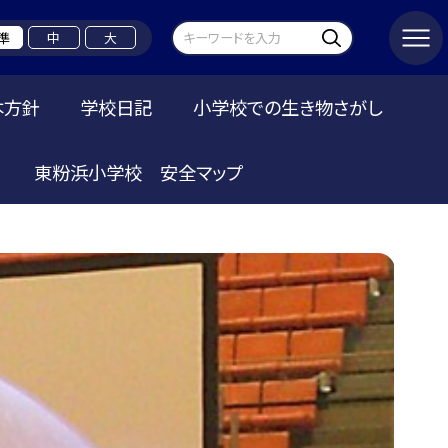
準
中
大
本方針
学校日記
小学校での生き物さがし
東粉浜小学校 安全マップ