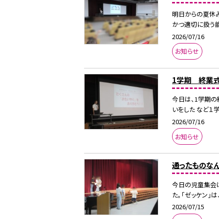
明日からの夏休み
かつ適切に扱う能
2026/07/16
お知らせ
1学期 終業
今日は、1学期の
いをした など１
2026/07/16
お知らせ
通ったものなん
今日の児童集会は
た。「ゼッケン」
2026/07/15