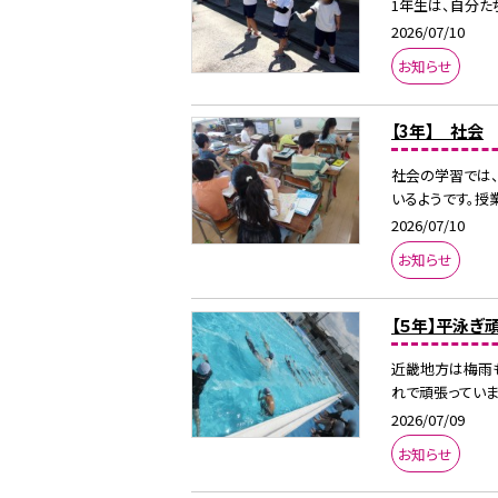
1年生は、自分た
2026/07/10
お知らせ
【3年】 社会
社会の学習では
いるようです。授業
2026/07/10
お知らせ
【５年】平泳ぎ
近畿地方は梅雨
れで頑張っていま
2026/07/09
お知らせ