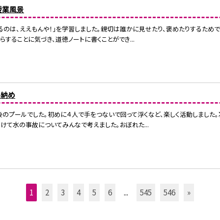
授業風景
るのは、ええもんや！」を学習しました。親切は誰かに見せたり、褒めたりするため
らすることに気づき、道徳ノートに書くことができ...
ル納め
のプールでした。初めに４人で手をつないで回って浮くなど、楽しく活動しました
けて水の事故についてみんなで考えました。おぼれた...
1
2
3
4
5
6
...
545
546
»