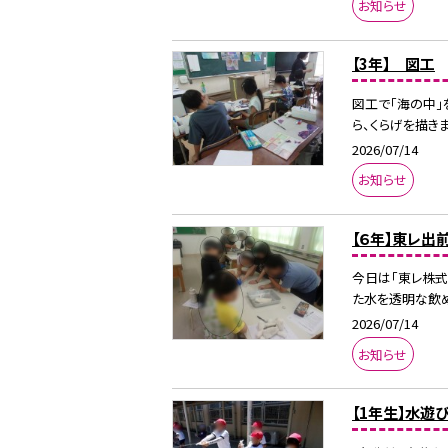
お知らせ
【3年】 図工
図工で「海の中」
ら、くらげを描き
2026/07/14
お知らせ
【６年】東レ出
今日は「東レ株
た水を透明な飲め
2026/07/14
お知らせ
【1年生】水遊