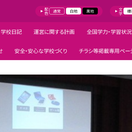
配色
文字
通常
白地
黒地
標
学校日記
運営に関する計画
全国学力・学習状
せ
安全・安心な学校づくり
チラシ等掲載専用ペー