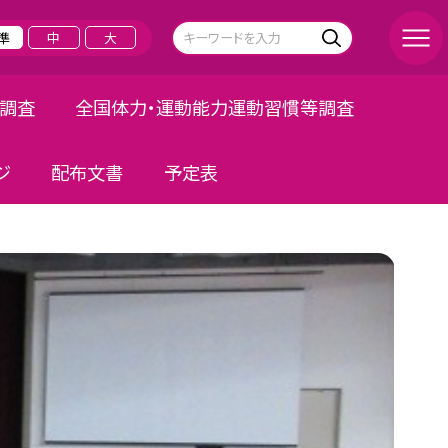
準
中
大
況調査
全国体力・運動能力運動習慣等調査
ジ
配布文書
予定表