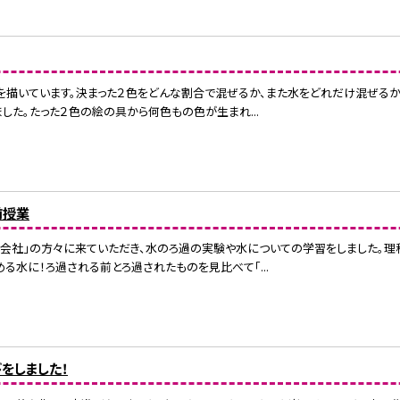
を描いています。決まった２色をどんな割合で混ぜるか、また水をどれだけ混ぜるか
ました。たった２色の絵の具から何色もの色が生まれ...
前授業
式会社」の方々に来ていただき、水のろ過の実験や水についての学習をしました。理
る水に！ろ過される前とろ過されたものを見比べて「...
びをしました！