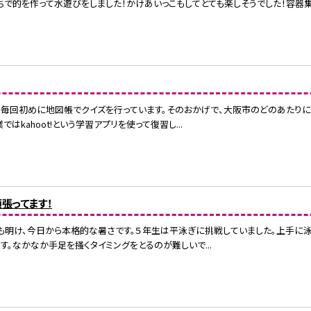
ちで的を作って水遊びをしました！かけあいっこもしてとても楽しそうでした！容器
、毎回初めに地図帳でクイズを行っています。そのおかげで、大阪市のどのあたり
ではkahoot!という学習アプリを使って復習し...
頑張ってます！
も明け、今日から本格的な暑さです。５年生は平泳ぎに挑戦していました。上手に
す。なかなか手足を掻くタイミングをとるのが難しいで...