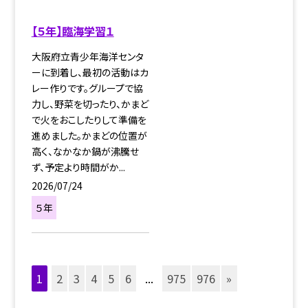
【５年】臨海学習１
大阪府立青少年海洋センタ
ーに到着し、最初の活動はカ
レー作りです。グループで協
力し、野菜を切ったり、かまど
で火をおこしたりして準備を
進めました。かまどの位置が
高く、なかなか鍋が沸騰せ
ず、予定より時間がか...
2026/07/24
５年
1
2
3
4
5
6
...
975
976
»