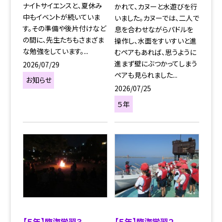
ナイトサイエンスと、夏休み
かれて、カヌーと水遊びを行
中もイベントが続いていま
いました。カヌーでは、二人で
す。その準備や後片付けなど
息を合わせながらパドルを
の間に、先生たちもさまざま
操作し、水面をすいすいと進
な勉強をしています。...
むペアもあれば、思うように
進まず壁にぶつかってしまう
2026/07/29
ペアも見られました...
お知らせ
2026/07/25
５年
【５年】臨海学習３
【５年】臨海学習２