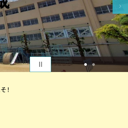
1
2
そ！