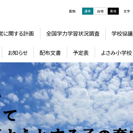
配色
通常
白地
黒地
文字
営に関する計画
全国学力学習状況調査
学校協議
お知らせ
配布文書
予定表
よさみ小学校