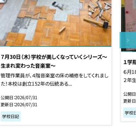
７月30日（木）学校が美しくなっていくシリーズ～
１学
生まれ変わった音楽室～
６月1
管理作業員が、４階音楽室の床の補修をしてくれまし
２年生
た！本校は創立152年の伝統ある...
公開日
公開日
2026/07/31
更新日
更新日
2026/07/31
学校
学校日記