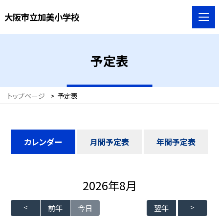
大阪市立加美小学校
予定表
トップページ
>
予定表
カレンダー
月間予定表
年間予定表
2026年8月
前年
今日
翌年