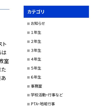
カテゴリ
お知らせ
１年生
２年生
スト
３年生
ちは
４年生
教室
５年生
また
６年生
様あ
事務室
学校活動・行事など
PTA・地域行事