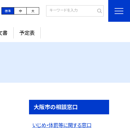
標準
中
大
文書
予定表
大阪市の相談窓口
いじめ・体罰等に関する窓口