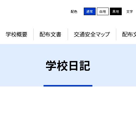
配色
通常
白地
黒地
文字
学校概要
配布文書
交通安全マップ
配布
学校日記