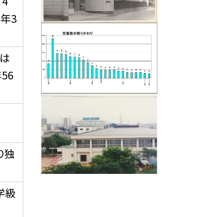
4
年3
生は
56
り独
学級