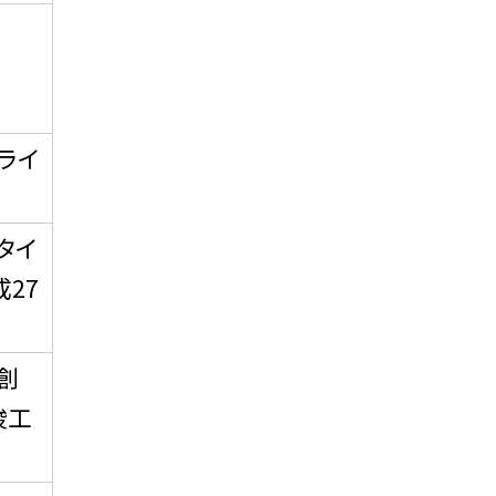
ライ
タイ
27
創
竣工