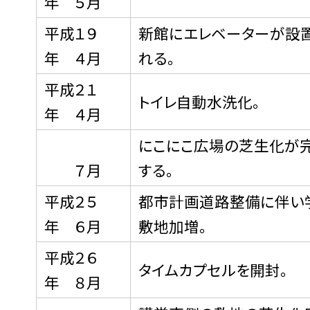
年 ５月
平成１９
新館にエレベーターが設
年 ４月
れる。
平成２１
トイレ自動水洗化。
年 ４月
にこにこ広場の芝生化が
７月
する。
平成２５
都市計画道路整備に伴い
年 ６月
敷地加増。
平成２６
タイムカプセルを開封。
年 ８月