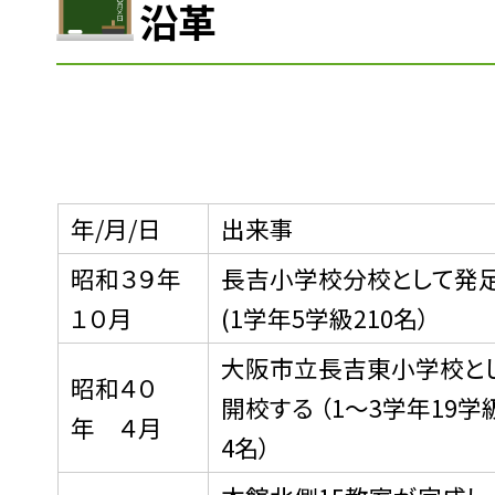
沿革
年/月/日
出来事
昭和３９年
長吉小学校分校として
１０月
(1学年5学級210名）
大阪市立長吉東小学校と
昭和４０
開校する （1〜3学年19学
年 ４月
4名）