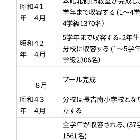
本館北側15教室が完成し、
昭和４１
学年まで収容する (1〜4学
年 ４月
4学級1370名）
5学年まで収容する。2年
昭和４２
分校に収容する (1〜5学年
年 ４月
学級2306名）
プール完成
８月
昭和４３
分校は長吉南小学校とな
年 ４月
立する
全学年が収容される。(37
1561名)