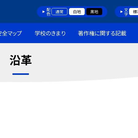
配色
文字
通常
白地
黒地
標
安全マップ
学校のきまり
著作権に関する記載
沿革