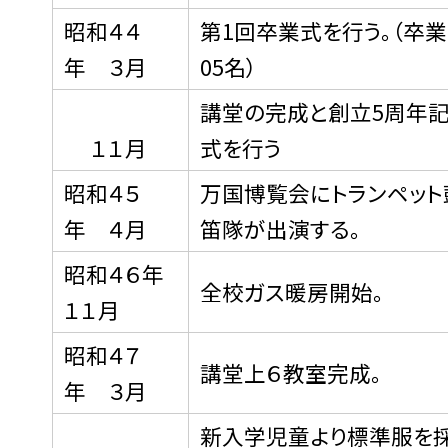
昭和４４
第1回卒業式を行う。（卒業
年 ３月
05名）
講堂の完成と創立5周年
１１月
式を行う
昭和４５
万国博覧会にトランペット
年 ４月
笛隊が出演する。
昭和４６年
全校ガス暖房開始。
１１月
昭和４７
講堂上６教室完成。
年 ３月
新入学児童より標準服を