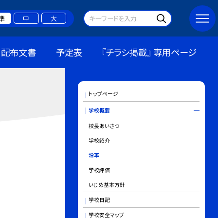
準
中
大
配布文書
予定表
『チラシ掲載』 専用ページ
トップページ
学校概要
校長あいさつ
学校紹介
沿革
学校評価
いじめ基本方針
学校日記
学校安全マップ