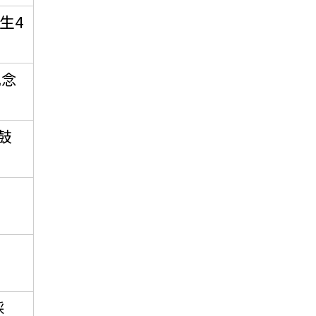
生4
記念
鼓
採