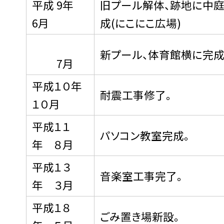
平成 9年
旧プール解体、跡地に中
6月
成(にこにこ広場)
新プール、体育館横に完
7月
平成１０年
耐震工事修了。
１０月
平成１１
パソコン教室完成。
年 ８月
平成１３
音楽室工事完了。
年 ３月
平成１８
ごみ置き場新設。