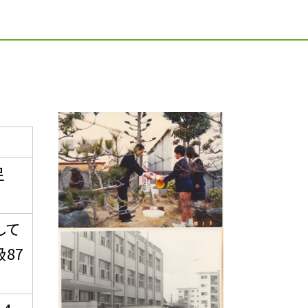
発足
して
級87