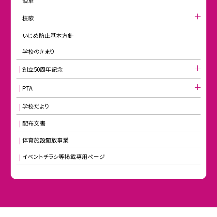
沿革
校歌
いじめ防止基本方針
学校のきまり
創立50周年記念
PTA
学校だより
配布文書
体育施設開放事業
イベントチラシ等掲載専用ページ