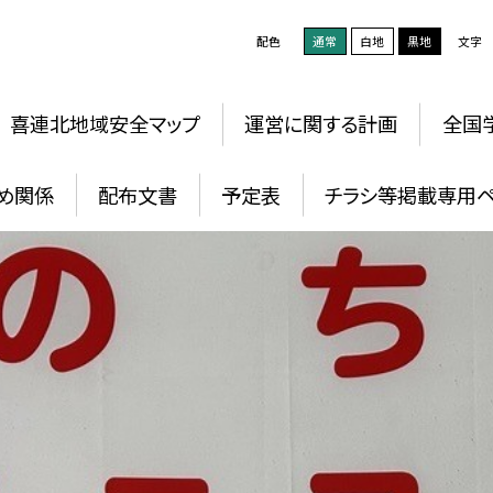
配色
通常
白地
黒地
文字
喜連北地域安全マップ
運営に関する計画
全国
め関係
配布文書
予定表
チラシ等掲載専用