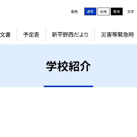
配色
通常
白地
黒地
文字
文書
予定表
新平野西だより
災害等緊急時
学校紹介