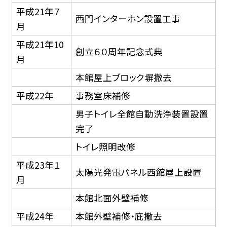
平成21年７
西門インターホン設置工事
月
平成21年10
創立６０周年記念式典
月
本館屋上ブロック塀撤去
平成22年
事務室床補修
男子トイレ全館自動洗浄装置設置
完了
トイレ照明改修
平成23年１
太陽光発電パネル西館屋上設置
月
本館北面外壁補修
平成24年
本館外壁補修・庇撤去