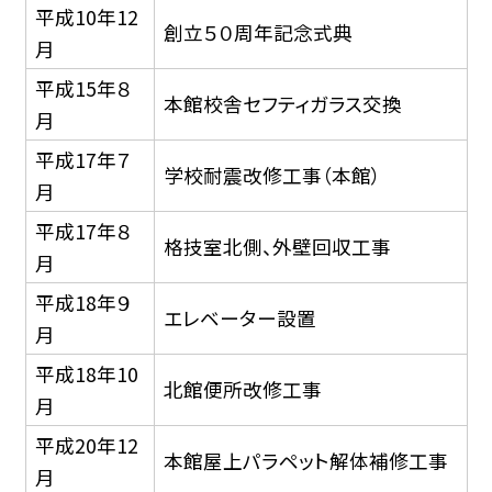
平成10年12
創立５０周年記念式典
月
平成15年８
本館校舎セフティガラス交換
月
平成17年７
学校耐震改修工事（本館）
月
平成17年８
格技室北側、外壁回収工事
月
平成18年９
エレベーター設置
月
平成18年10
北館便所改修工事
月
平成20年12
本館屋上パラペット解体補修工事
月