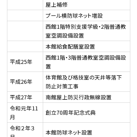
屋上補修
プール横防球ネット増設
西館1階特別支援学級・2階普通教
室空調設備設置
本館給食配膳室設置
西館1階・3階普通教室空調設備設
平成25年
置
体育館及び格技室の天井等落下
平成26年
防止対策工事
平成27年
南館屋上防災行政無線設置
令和元年11
創立70周年記念式典
月
令和２年３
本館防球ネット設置
月