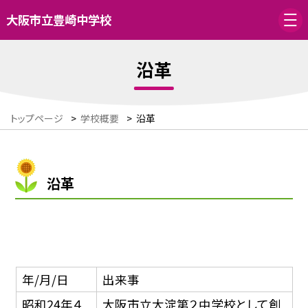
大阪市立豊崎中学校
沿革
トップページ
>
学校概要
>
沿革
沿革
年/月/日
出来事
昭和24年４
大阪市立大淀第２中学校として創