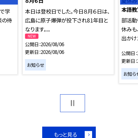
８月６日
夏休み
本語教
スで学
本日は登校日でした。今日８月６日は、
談の待
広島に原子爆弾が投下され81年目と
部活動
なります。...
休みも
出かけた
公開日
2026/08/06
更新日
2026/08/06
公開日
更新日
お知らせ
お知ら
もっと見る