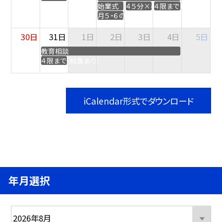
始業式
４５分×４限授業（給食なし）
４限まで（給食あり）
月５・６の授業（４５分）
30日
31日
1日
2日
3日
4日
5日
教育相談
４限まで（給食あり）
iCalendar形式でダウンロード
年月選択