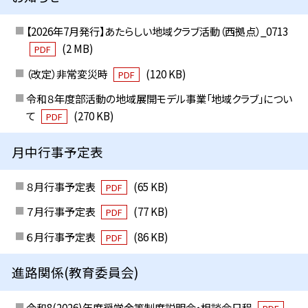
【2026年7月発行】あたらしい地域クラブ活動（西拠点）_0713
(2 MB)
PDF
（改定）非常変災時
(120 KB)
PDF
令和８年度部活動の地域展開モデル事業「地域クラブ」につい
て
(270 KB)
PDF
月中行事予定表
８月行事予定表
(65 KB)
PDF
７月行事予定表
(77 KB)
PDF
６月行事予定表
(86 KB)
PDF
進路関係(教育委員会)
令和8(2026)年度奨学金等制度説明会・相談会日程