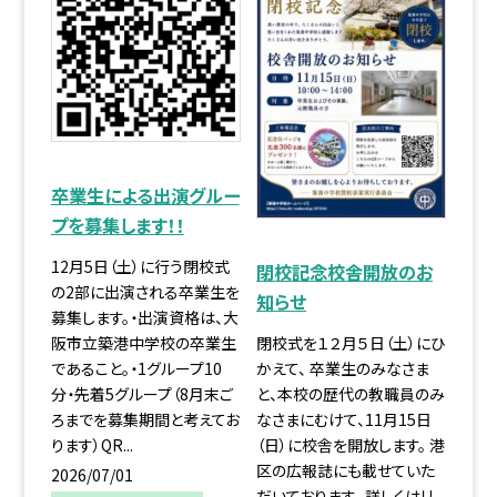
卒業生による出演グルー
プを募集します！！
12月5日（土）に行う閉校式
閉校記念校舎開放のお
の2部に出演される卒業生を
知らせ
募集します。・出演資格は、大
閉校式を１２月５日（土）にひ
阪市立築港中学校の卒業生
かえて、 卒業生のみなさま
であること。・1グループ10
と、本校の歴代の教職員のみ
分・先着5グループ（8月末ご
なさまにむけて、11月15日
ろまでを募集期間と考えてお
（日）に校舎を開放します。 港
ります）QR...
区の広報誌にも載せていた
2026/07/01
だいております。 詳しくはリ