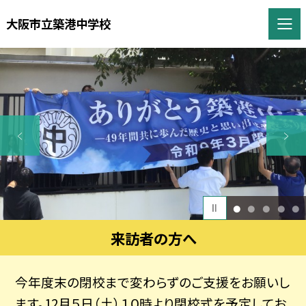
大阪市立築港中学校
1
2
3
4
5
来訪者の方へ
今年度末の閉校まで変わらずのご支援をお願いし
ます。12月５日（土）１０時より閉校式を予定してお