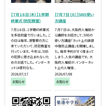
【７月１６日（木）】１学期
【7月７日（火）】SNS使い
終業式（防犯教室）
方講座
７月１６日、１学期の終業式
７月７日は、大阪府人権局か
を多目的室で行いました。 こ
ら講師をお招きして、SNSの
の日は毎年、港警察の方に
使い方講座「ネット上の誹謗
来ていただいて、防犯教室を
中傷防止講座」を開催しまし
行っています。 今年は、SNS
た。 毎年予約がすぐ埋まって
の犯罪に巻き込まれないた
しまう、人気の講座です。 大
めのお話でした。 インターネ
阪府人権局が、インターネッ
ットは便利なも...
ト上の人権侵...
2026/07/17
2026/07/08
お知らせ
お知らせ