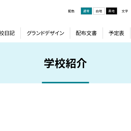
配色
通常
白地
黒地
文字
校日記
グランドデザイン
配布文書
予定表
学校紹介