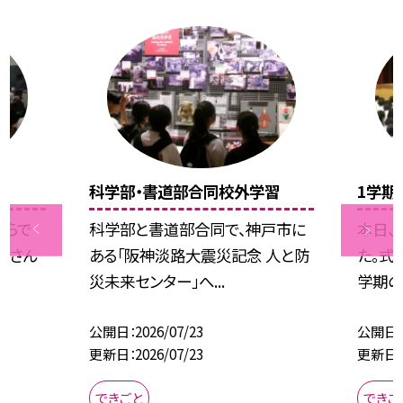
科学部・書道部合同校外学習
1学期
ぷらで
科学部と書道部合同で、神戸市に
本日、
くさん
ある「阪神淡路大震災記念 人と防
た。式
災未来センター」へ...
学期の振
公開日
2026/07/23
公開日
更新日
2026/07/23
更新日
できごと
できご