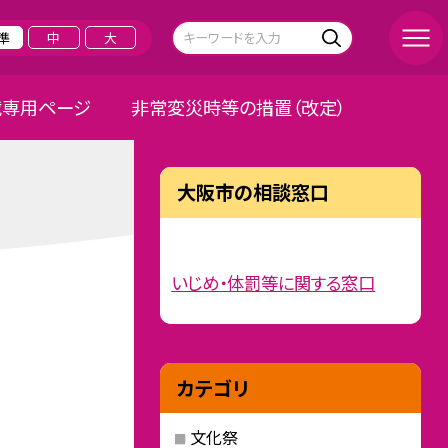
準
中
大
載専用ページ
非常変災時等の措置（改定）
大阪市の相談窓口
いじめ・体罰等に関する窓口
カテゴリ
文化祭