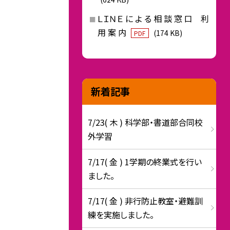
ＬＩＮＥ に よ る 相 談 窓 口 利
用 案 内
(174 KB)
PDF
新着記事
7/23( 木 ) 科学部・書道部合同校
外学習
7/17( 金 ) 1学期の終業式を行い
ました。
7/17( 金 ) 非行防止教室・避難訓
練を実施しました。