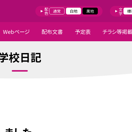
配色
文字
通常
白地
黒地
標
Webページ
配布文書
予定表
チラシ等掲
学校日記