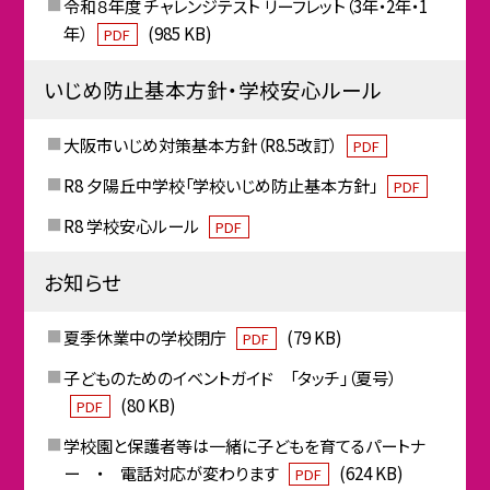
令和８年度 チャレンジテスト リーフレット（3年・2年・1
年）
(985 KB)
PDF
いじめ防止基本方針・学校安心ルール
大阪市いじめ対策基本方針（R8.5改訂）
PDF
R8 夕陽丘中学校「学校いじめ防止基本方針」
PDF
R8 学校安心ルール
PDF
お知らせ
夏季休業中の学校閉庁
(79 KB)
PDF
子どものためのイベントガイド 「タッチ」（夏号）
(80 KB)
PDF
学校園と保護者等は一緒に子どもを育てるパートナ
ー ・ 電話対応が変わります
(624 KB)
PDF