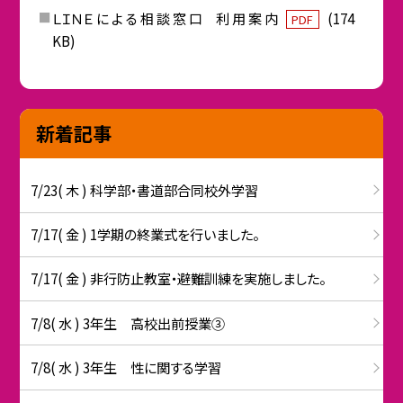
ＬＩＮＥ に よ る 相 談 窓 口 利 用 案 内
(174
PDF
KB)
新着記事
7/23( 木 ) 科学部・書道部合同校外学習
7/17( 金 ) 1学期の終業式を行いました。
7/17( 金 ) 非行防止教室・避難訓練を実施しました。
7/8( 水 ) 3年生 高校出前授業③
7/8( 水 ) 3年生 性に関する学習