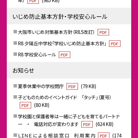
年）
(985 KB)
PDF
いじめ防止基本方針・学校安心ルール
大阪市いじめ対策基本方針（R8.5改訂）
PDF
R8 夕陽丘中学校「学校いじめ防止基本方針」
PDF
R8 学校安心ルール
PDF
お知らせ
夏季休業中の学校閉庁
(79 KB)
PDF
子どものためのイベントガイド 「タッチ」（夏号）
(80 KB)
PDF
学校園と保護者等は一緒に子どもを育てるパートナ
ー ・ 電話対応が変わります
(624 KB)
PDF
ＬＩＮＥ に よ る 相 談 窓 口 利 用 案 内
(174
PDF