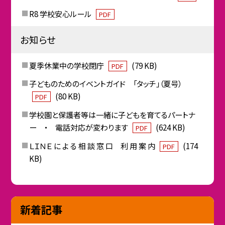
R8 学校安心ルール
PDF
お知らせ
夏季休業中の学校閉庁
(79 KB)
PDF
子どものためのイベントガイド 「タッチ」（夏号）
(80 KB)
PDF
学校園と保護者等は一緒に子どもを育てるパートナ
ー ・ 電話対応が変わります
(624 KB)
PDF
ＬＩＮＥ に よ る 相 談 窓 口 利 用 案 内
(174
PDF
KB)
新着記事