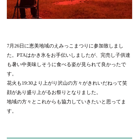
7
月
26
日に恵美地域のえみっこまつりに参加致しまし
た。
PTA
はかき氷をお手伝いしましたが、完売し子供達
も暑い中美味しそうに食べる姿が見られて良かったで
す。
花火も
19:30
より上がり沢山の方々がきれいだねって笑
顔があり盛り上がるお祭りとなりました。
地域の方々とこれからも協力していきたいと思ってま
す。