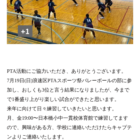
+1
PTA
活動にご協力いただき、ありがとうございます。
7
月
19
日
(
日
)
浪速区
PTA
スポーツ祭バレーボールの部に参
加し、おしくも
3
位と言う結果になりましたが、今まで
で
1
番盛り上がり楽しい試合ができたと思います。
来年に向けて日々練習していきたいと思います。
月、金
19:00
〜日本橋小中一貫校体育館で練習してます
ので、興味がある方、学校に連絡いただけたらキャプテ
ンよりご連絡いたします。