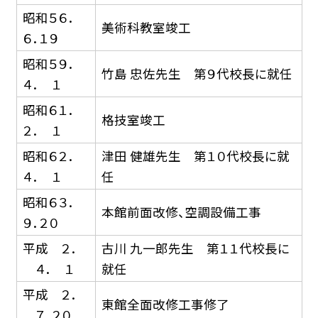
昭和５６．
美術科教室竣工
６．１９
昭和５９．
竹島 忠佐先生 第９代校長に就任
４． １
昭和６１．
格技室竣工
２． １
昭和６２．
津田 健雄先生 第１０代校長に就
４． １
任
昭和６３．
本館前面改修、空調設備工事
９．２０
平成 ２．
古川 九一郎先生 第１１代校長に
４． １
就任
平成 ２．
東館全面改修工事修了
７．２０