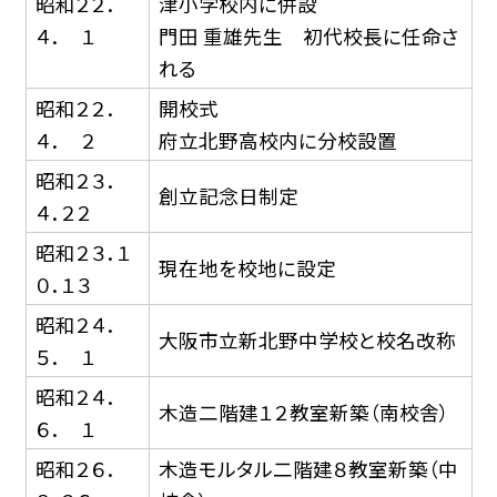
昭和２２．
津小学校内に併設
４． １
門田 重雄先生 初代校長に任命さ
れる
昭和２２．
開校式
４． ２
府立北野高校内に分校設置
昭和２３．
創立記念日制定
４．２２
昭和２３．１
現在地を校地に設定
０．１３
昭和２４．
大阪市立新北野中学校と校名改称
５． １
昭和２４．
木造二階建１２教室新築（南校舎）
６． １
昭和２６．
木造モルタル二階建８教室新築（中