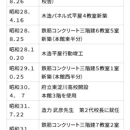
８．２６
校舎）
昭和２８．
木造パネル式平屋４教室新築
４．１６
昭和２８．
鉄筋コンクリート三階建６教室５室
８．２５
新築（本館東半分）
昭和２８．１
木造平屋行動竣工
０．２０
昭和２９．１
鉄筋コンクリート三階建５教室１室
０．２５
新築（本館西半分）
昭和３０．
府立東淀川高校開設
４． ７
本館３階を使用
昭和３１．
造力 武彦先生 第２代校長に就任
７．２２
鉄筋コンクリート三階建７教室２室
昭和３１．