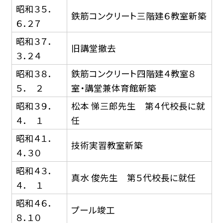
昭和３５．
鉄筋コンクリート三階建６教室新築
６．２７
昭和３７．
旧講堂撤去
３．２４
昭和３８．
鉄筋コンクリート四階建４教室８
５． ２
室・講堂兼体育館新築
昭和３９．
松本 悌三郎先生 第４代校長に就
４． １
任
昭和４１．
技術実習教室新築
４．３０
昭和４３．
真水 俊先生 第５代校長に就任
４． １
昭和４６．
プール竣工
８．１０