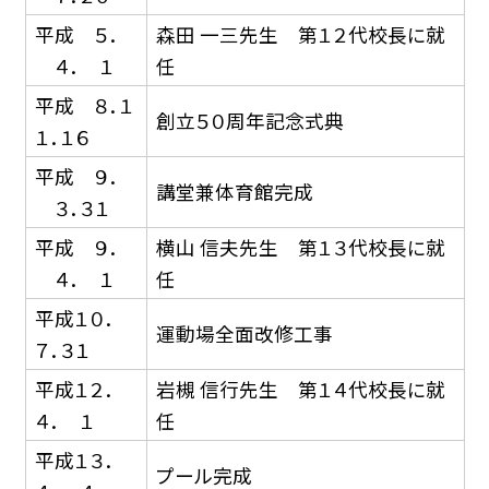
平成 ５．
森田 一三先生 第１２代校長に就
４． １
任
平成 ８．１
創立５０周年記念式典
１．１６
平成 ９．
講堂兼体育館完成
３．３１
平成 ９．
横山 信夫先生 第１３代校長に就
４． １
任
平成１０．
運動場全面改修工事
７．３１
平成１２．
岩槻 信行先生 第１４代校長に就
４． １
任
平成１３．
プール完成