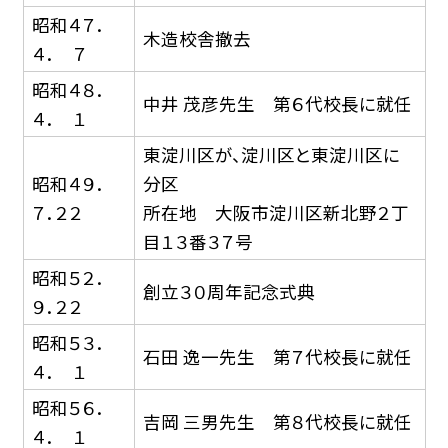
昭和４７．
木造校舎撤去
４． ７
昭和４８．
中井 茂彦先生 第６代校長に就任
４． １
東淀川区が、淀川区と東淀川区に
昭和４９．
分区
７．２２
所在地 大阪市淀川区新北野２丁
目１３番３７号
昭和５２．
創立３０周年記念式典
９．２２
昭和５３．
石田 逸一先生 第７代校長に就任
４． １
昭和５６．
吉岡 三男先生 第８代校長に就任
４． １