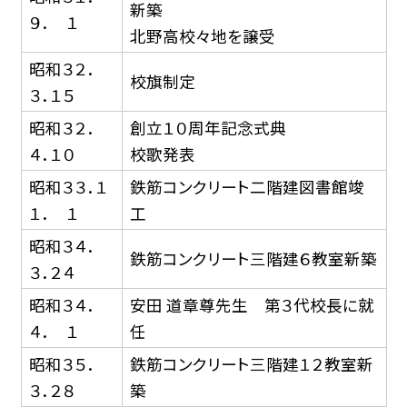
新築
９． １
北野高校々地を譲受
昭和３２．
校旗制定
３．１５
昭和３２．
創立１０周年記念式典
４．１０
校歌発表
昭和３３．１
鉄筋コンクリート二階建図書館竣
１． １
工
昭和３４．
鉄筋コンクリート三階建６教室新築
３．２４
昭和３４．
安田 道章尊先生 第３代校長に就
４． １
任
昭和３５．
鉄筋コンクリート三階建１２教室新
３．２８
築