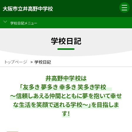
大阪市立井高野中学校
学校日記メニュー
学校日記
トップページ
>
学校日記
井高野中学校は
「友多き 夢多き 幸多き 笑多き学校
～信頼しあえる仲間とともに夢を抱いて幸せ
な生活を笑顔で送れる学校～」を目指しま
す！