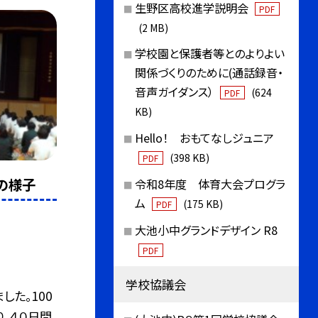
生野区高校進学説明会
PDF
(2 MB)
学校園と保護者等とのよりよい
関係づくりのために(通話録音・
音声ガイダンス）
(624
PDF
KB)
Hello！ おもてなしジュニア
(398 KB)
PDF
の様子
令和8年度 体育大会プログラ
ム
(175 KB)
PDF
大池小中グランドデザイン R8
PDF
学校協議会
した。100
、４０日間