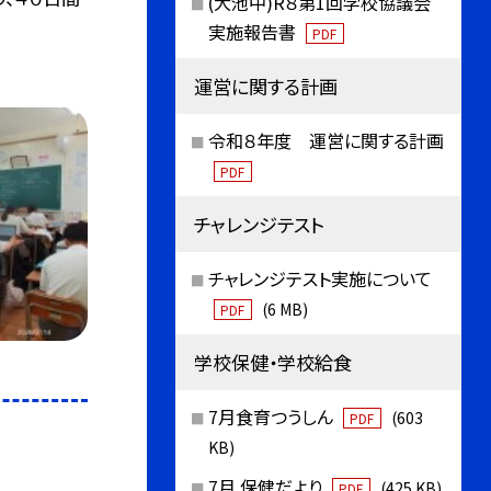
(大池中)R８第1回学校協議会
実施報告書
PDF
運営に関する計画
令和８年度 運営に関する計画
PDF
チャレンジテスト
チャレンジテスト実施について
(6 MB)
PDF
学校保健・学校給食
7月食育つうしん
(603
PDF
KB)
7月 保健だより
(425 KB)
PDF