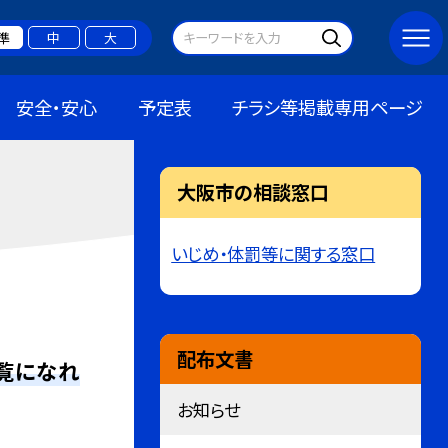
準
中
大
安全・安心
予定表
チラシ等掲載専用ページ
大阪市の相談窓口
いじめ・体罰等に関する窓口
配布文書
覧になれ
お知らせ