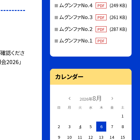
ムグンファNo.４
(249 KB)
PDF
ムグンファNo.３
(261 KB)
PDF
ムグンファNo.２
(287 KB)
PDF
ムグンファNo.１
PDF
ご確認くださ
2026」
カレンダー
8月
2026年
日
月
火
水
木
金
土
1
2
3
4
5
6
7
8
9
10
11
12
13
14
15