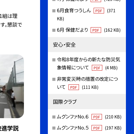
6月食育つうしん
(371
PDF
1組は理
KB)
です。懇談で
6月 保健だより
(162 KB)
PDF
安心・安全
令和8年度からの新たな防災気
象情報について
(4 MB)
PDF
非常変災時の措置の改定につ
いて
(111 KB)
PDF
国際クラブ
ムグンファNo.６
(210 KB)
PDF
校進学説
ムグンファNo.５
(197 KB)
PDF