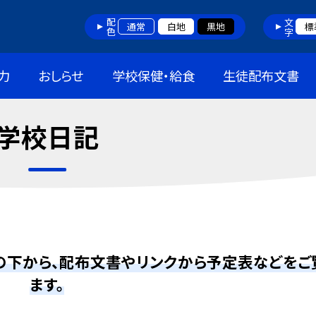
配色
文字
通常
白地
黒地
標
力
おしらせ
学校保健・給食
生徒配布文書
学校日記
の下から、配布文書やリンクから予定表などをご
ます。