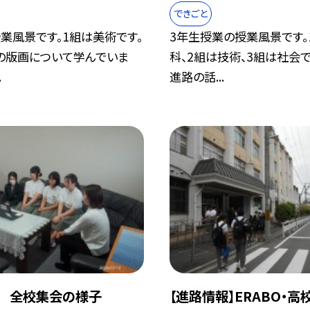
できごと
業風景です。1組は美術です。
3年生授業の授業風景です。
の版画について学んでいま
科、2組は技術、3組は社会
.
進路の話...
日 全校集会の様子
【進路情報】ERABO・高