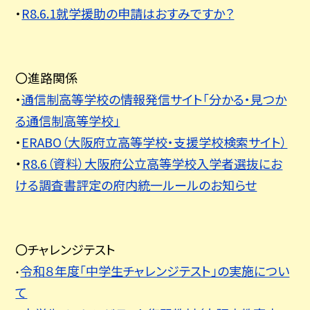
・
R8.6.1就学援助の申請はおすみですか？
〇進路関係
・
通信制高等学校の情報発信サイト「分かる・見つか
る通信制高等学校」
・
ERABO（大阪府立高等学校・支援学校検索サイト）
・
R8.6（資料）大阪府公立高等学校入学者選抜にお
ける調査書評定の府内統一ルールのお知らせ
〇チャレンジテスト
令和８年度「中学生チャレンジテスト」の実施につい
・
て