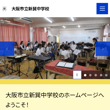
大阪市立新巽中学校
1
2
3
4
5
大阪市立新巽中学校のホームペー
ジへ
ようこそ！