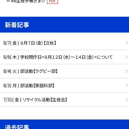
R8生徒手帳きまり
PDF
新着記事
8/7( 金 ) ８月７日（金）【立秋】
8/6( 木 ) 学校閉庁日<８月１２日（水）～１４日（金）>について
8/4( 火 ) 部活動【ラグビー部】
8/3( 月 ) 部活動【家庭科部】
7/31( 金 ) リサイクル活動【生徒会】
過去記事