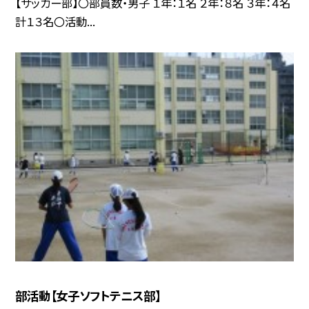
【サッカー部】〇部員数・男子 １年：１名 ２年：８名 ３年：４名
計１３名〇活動...
部活動【女子ソフトテニス部】