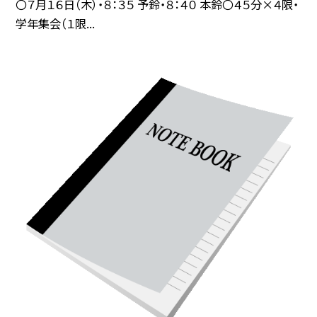
〇７月１６日（木）・８：３５ 予鈴・８：４０ 本鈴〇４５分×４限・
学年集会（１限...