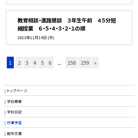
教育相談・進路懇談 ３年生午前 ４５分短
縮授業 ６・５・４・３・２・１の順
2013年11月14日 (木)
1
2
3
4
5
6
...
258
259
»
トップページ
学校概要
学校日記
行事予定
配布文書