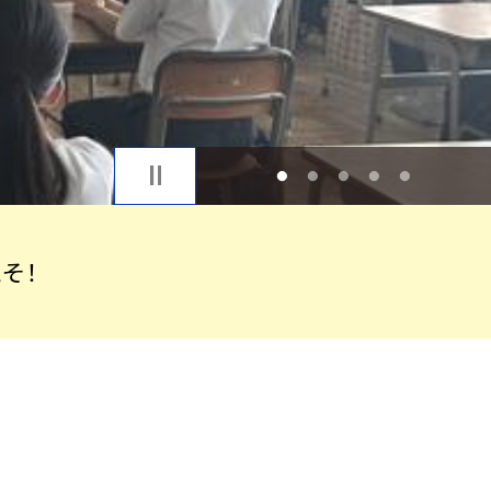
1
2
3
4
5
そ！