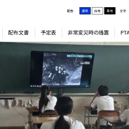
配色
通常
白地
黒地
文字
配布文書
予定表
非常変災時の措置
PT