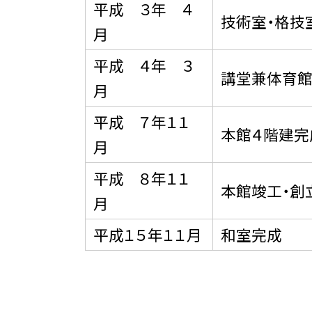
平成 ３年 ４
技術室・格技
月
平成 ４年 ３
講堂兼体育
月
平成 ７年１１
本館４階建完
月
平成 ８年１１
本館竣工・創
月
平成１５年１１月
和室完成