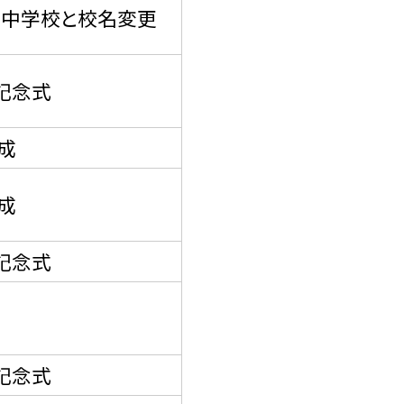
中学校と校名変更
記念式
成
成
記念式
記念式