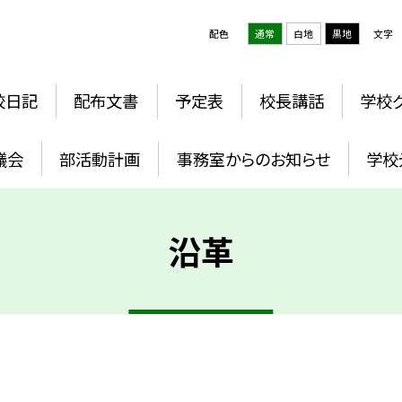
配色
通常
白地
黒地
文字
校日記
配布文書
予定表
校長講話
学校
議会
部活動計画
事務室からのお知らせ
学校
沿革