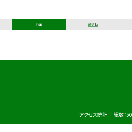
沿革
部活動
アクセス統計
総数：
50
©大阪市立田辺中学校