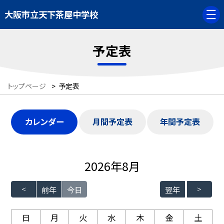
大阪市立天下茶屋中学校
予定表
トップページ
>
予定表
カレンダー
月間予定表
年間予定表
2026年8月
前年
今日
翌年
日
月
火
水
木
金
土