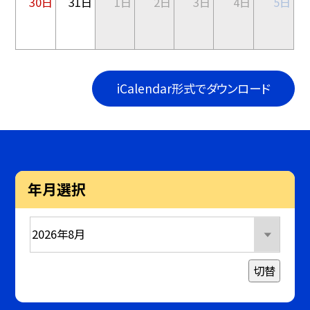
30日
31日
1日
2日
3日
4日
5日
iCalendar形式でダウンロード
年月選択
切替