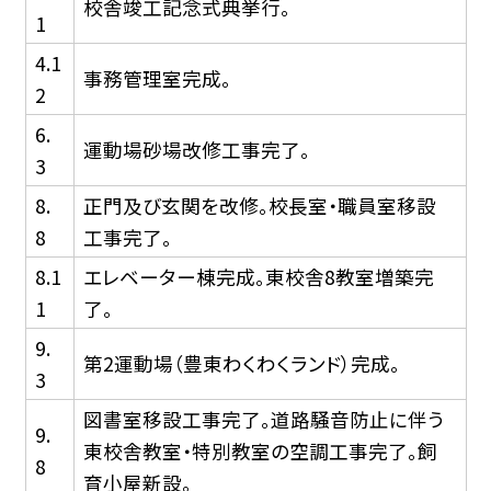
校舎竣工記念式典挙行。
1
4.1
事務管理室完成。
2
6.
運動場砂場改修工事完了。
3
8.
正門及び玄関を改修。校長室・職員室移設
8
工事完了。
8.1
エレベーター棟完成。東校舎8教室増築完
1
了。
9.
第2運動場（豊東わくわくランド）完成。
3
図書室移設工事完了。道路騒音防止に伴う
9.
東校舎教室・特別教室の空調工事完了。飼
8
育小屋新設。