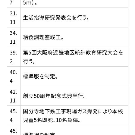
7
5ｍ）。
31.
生活指導研究発表会を行う。
11
34.
給食調理室竣工。
11
39.
第5回大阪府近畿地区統計教育研究大会を
2
行う。
40.
標準服を制定。
4
42.
創立50周年記念式典挙行。
11
45.
国分寺地下鉄工事現場ガス爆発により本校
4
児童5名即死、10名負傷。
45.
標準帽を制定。