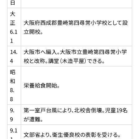
日
大
正
大阪府西成郡豊崎第四尋常小学校として設
6.1
立開校。
1
14.
大阪市へ編入。大阪市立豊崎第四尋常小学
4
校と改称。講堂（木造平屋）できる。
昭
和
栄養給食開始。
8.
8
9.
第一室戸台風により、北校舎倒壊。児童19名
9
が遭難。
9.1
文部省より、衛生優良校の表彰を受ける。