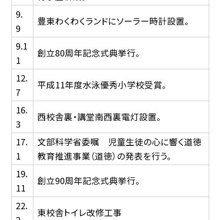
9.
豊東わくわくランドにソーラー時計設置。
9
9.1
創立80周年記念式典挙行。
1
12.
平成11年度水泳優秀小学校受賞。
7
16.
西校舎裏・講堂南西裏電灯設置。
3
17.
文部科学省委嘱 児童生徒の心に響く道徳
1
教育推進事業（道徳）の発表を行う。
19.
創立90周年記念式典挙行。
11
22.
東校舎トイレ改修工事
2