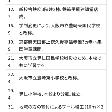
1
12.
新校舎鉄筋3階建2棟、鉄筋平屋建講堂落
7
成。
16.
学制変更により、大阪市立豊崎東国民学校
9
と改称。
19.
京都府天田郡上夜久野専福寺他3ヵ寺へ集
9
団学童疎開。
21.
大阪市立豊仁国民学校戦災のため、本校で
4
共に学習する。
22.
大阪市立豊崎東小学校と改称。
4
29.
豊仁小学校、本校より分離。独立。
4
31.
地域の方の寄付によるプール竣工（10ｍ×2