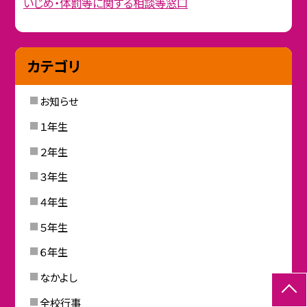
いじめ・体罰等に関する相談等窓口
カテゴリ
お知らせ
１年生
２年生
３年生
４年生
５年生
６年生
なかよし
全校行事