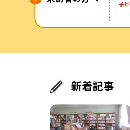
子ど
新着記事