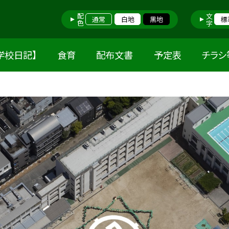
配色
文字
通常
白地
黒地
標
学校日記】
食育
配布文書
予定表
チラシ