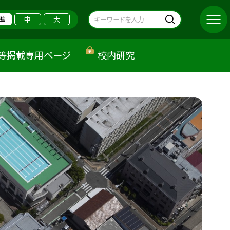
準
中
大
等掲載専用ページ
校内研究