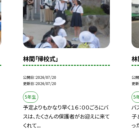
林間「帰校式」
林
公開日
2026/07/20
公開
更新日
2026/07/20
更新
5年生
5
予定よりもかなり早く１６：００ごろにバ
バ
スは、たくさんの保護者がお迎えに来て
子
くれて...
った