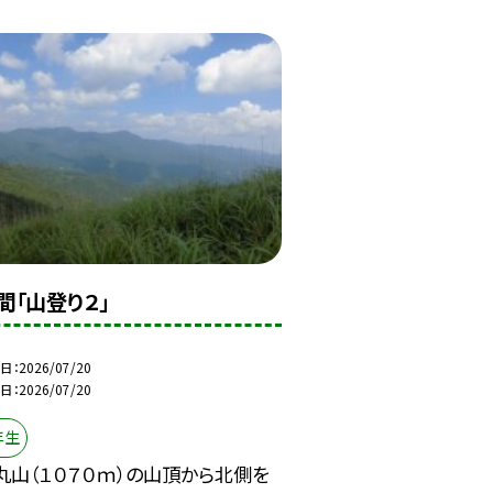
間「山登り２」
日
2026/07/20
日
2026/07/20
年生
丸山（１０７０ｍ）の山頂から北側を