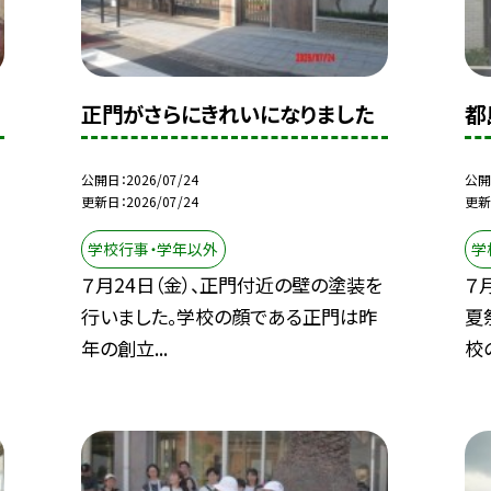
正門がさらにきれいになりました
都
公開日
2026/07/24
公開
更新日
2026/07/24
更新
学校行事・学年以外
学
７月24日（金）、正門付近の壁の塗装を
７
行いました。学校の顔である正門は昨
夏
年の創立...
校の