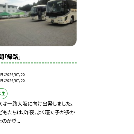
間「帰路」
日
2026/07/20
日
2026/07/20
年生
スは一路大阪に向け出発しました。
どもたちは、昨夜、よく寝た子が多か
のか登...