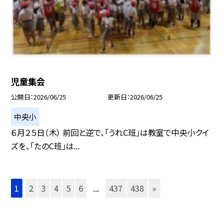
児童集会
公開日
2026/06/25
更新日
2026/06/25
中央小
６月２５日（木） 前回と逆で、「うれC班」は教室で中央小クイ
ズを、「たのC班」は...
1
2
3
4
5
6
...
437
438
»