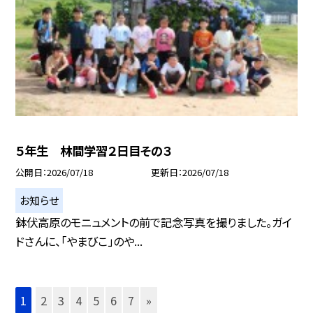
５年生 林間学習２日目その３
公開日
2026/07/18
更新日
2026/07/18
お知らせ
鉢伏高原のモニュメントの前で記念写真を撮りました。ガイ
ドさんに、「やまびこ」のや...
1
2
3
4
5
6
7
»