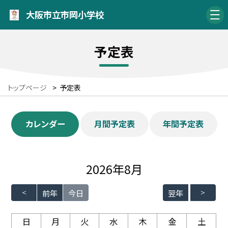
大阪市立市岡小学校
予定表
トップページ
>
予定表
カレンダー
月間予定表
年間予定表
2026年8月
前年
今日
翌年
日
月
火
水
木
金
土