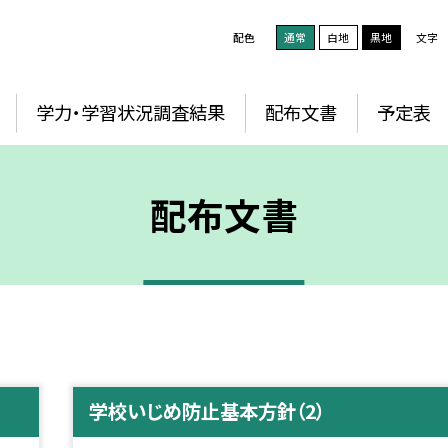
配色
通常
白地
黒地
文字
学力・学習状況調査結果
配布文書
予定表
配布文書
学校いじめ防止基本方針（2）