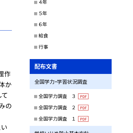
４年
５年
６年
給食
行事
配布文書
理作
全国学力・学習状況調査
体か
して
全国学力調査 ３
PDF
みの
全国学力調査 ２
PDF
全国学力調査 １
PDF
思い