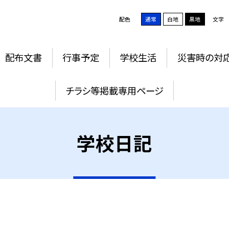
配色
通常
白地
黒地
文字
配布文書
行事予定
学校生活
災害時の対
チラシ等掲載専用ページ
学校日記