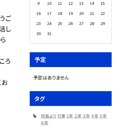
9
10
11
12
13
14
15
16
17
18
19
20
21
22
うご
23
24
25
26
27
28
29
活し
30
31
から
予定
ころ
予定はありません
くお
タグ
校長より
行事
1年
２年
３年
４年
５年
６年