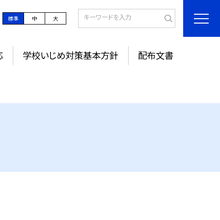
標準
中
大
応
学校いじめ対策基本方針
配布文書