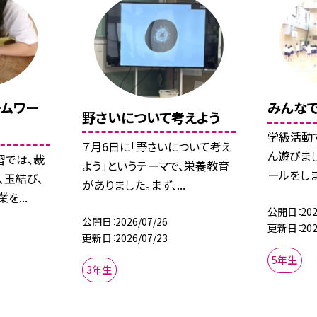
ムワー
みんなで
野さいについて考えよう
学級活動
７月6日に「野さいについて考え
ん遊びま
習では、裁
よう」というテーマで、栄養教育
ールをしま
、玉結び、
がありました。まず、...
...
公開日
202
公開日
2026/07/26
更新日
202
更新日
2026/07/23
5年生
3年生