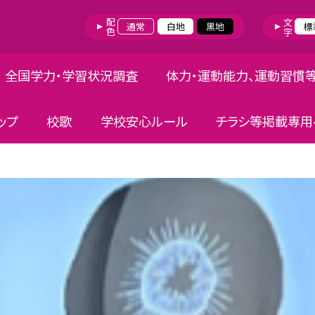
配色
文字
通常
白地
黒地
標
全国学力・学習状況調査
体力・運動能力、運動習慣
ップ
校歌
学校安心ルール
チラシ等掲載専用