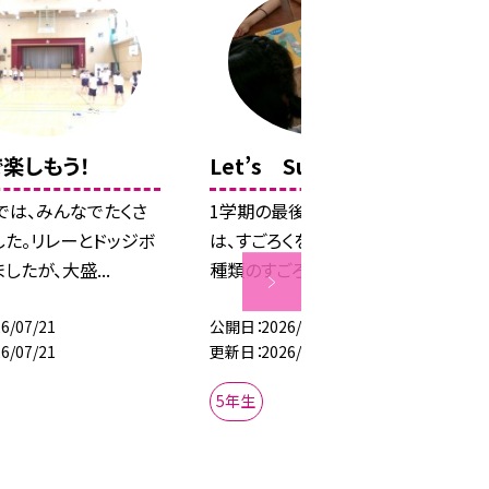
楽しもう！
Let’s Sugoroku！
では、みんなでたくさ
1学期の最後のEnglish Time
した。リレーとドッジボ
は、すごろくをしました。様々な
したが、大盛...
種類のすごろ...
6/07/21
公開日
2026/07/21
6/07/21
更新日
2026/07/21
5年生