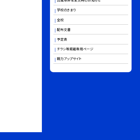
台風等非常変災時のお知らせ
学校のきまり
全校
配布文書
予定表
チラシ等掲載専用ページ
親力アップサイト