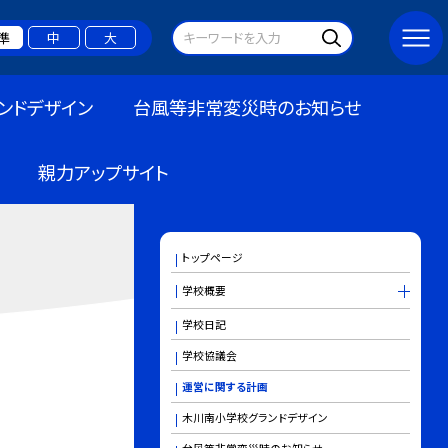
準
中
大
ンドデザイン
台風等非常変災時のお知らせ
親力アップサイト
トップページ
学校概要
学校日記
学校協議会
運営に関する計画
木川南小学校グランドデザイン