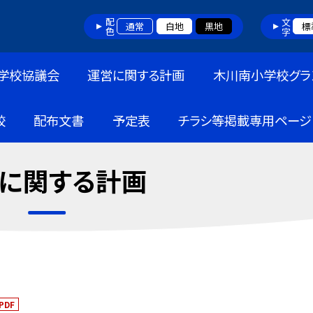
配色
文字
通常
白地
黒地
標
学校協議会
運営に関する計画
木川南小学校グラ
校
配布文書
予定表
チラシ等掲載専用ページ
に関する計画
PDF