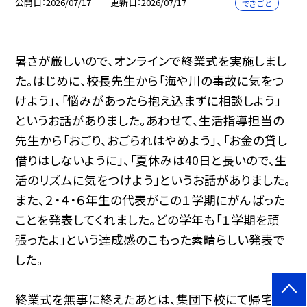
公開日
2026/07/17
更新日
2026/07/17
できごと
暑さが厳しいので、オンラインで終業式を実施しまし
た。はじめに、校長先生から「海や川の事故に気をつ
けよう」、「悩みがあったら抱え込まずに相談しよう」
というお話がありました。あわせて、生活指導担当の
先生から「おごり、おごられはやめよう」、「お金の貸し
借りはしないように」、「夏休みは40日と長いので、生
活のリズムに気をつけよう」というお話がありました。
また、２・４・６年生の代表がこの１学期にがんばった
ことを発表してくれました。どの学年も「１学期を頑
張ったよ」という達成感のこもった素晴らしい発表で
した。
終業式を無事に終えたあとは、集団下校にて帰宅し