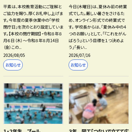
平素は、本校教育活動にご理解と
今日(木曜日)は、夏休み前の終業
ご協力を賜り、厚くお礼申し上げま
式でした。厳しい暑さをさけるた
す。今年度の夏季休業中の「学校
め、オンライン形式での終業式で
閉庁日」を次のとおり設定していま
す。 学校長からは、「夏休み中の４
す。【本校の閉庁期間】・令和８年８
つのお願い」として、「『これをがん
月６日（木）～令和８年８月14日
ばろう』という目標を１つ決めよ
（金）この...
う」「長い...
2026/08/05
2026/07/16
お知らせ
お知らせ
１・２年生 プール
３年 図工「つないで立てて広