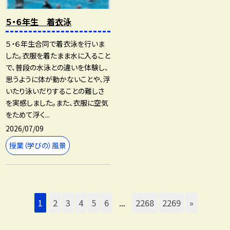
５・６年生 着衣泳
５・６年生合同で着衣泳を行いま
した。衣服を着たまま水に入ること
で、普段の水泳との違いを体験し、
思うように体が動かないことや、浮
いたり泳いだりすることの難しさ
を実感しました。また、衣服に空気
をためて浮く...
2026/07/09
授業（学びの）風景
1
2
3
4
5
6
...
2268
2269
»